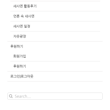
새사연 활동후기
언론 속 새사연
새사연 일정
자유광장
후원하기
회원가입
후원하기
로그인|로그아웃
Search
for: