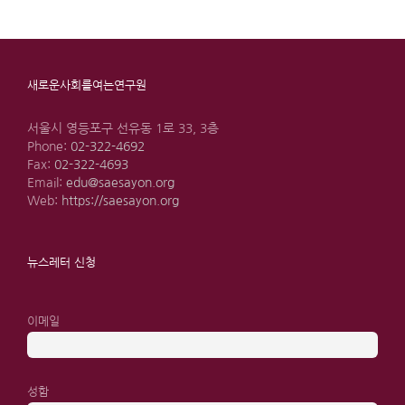
새로운사회를여는연구원
서울시 영등포구 선유동 1로 33, 3층
Phone:
02-322-4692
Fax:
02-322-4693
Email:
edu@saesayon.org
Web:
https://saesayon.org
뉴스레터 신청
이메일
성함