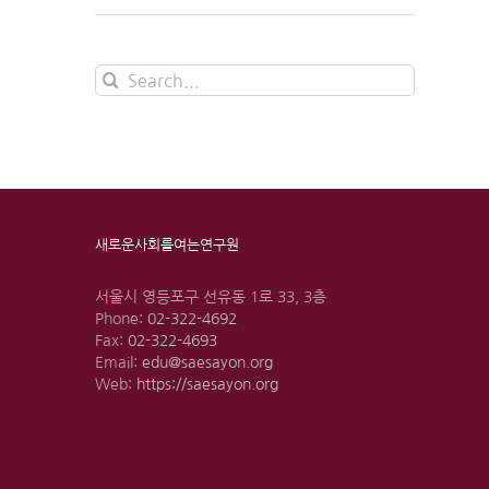
Search
for:
새로운사회를여는연구원
서울시 영등포구 선유동 1로 33, 3층
Phone:
02-322-4692
Fax:
02-322-4693
Email:
edu@saesayon.org
Web:
https://saesayon.org