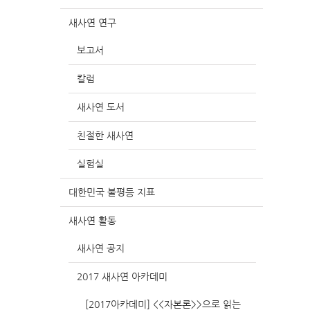
새사연 연구
보고서
칼럼
새사연 도서
친절한 새사연
실험실
대한민국 불평등 지표
새사연 활동
새사연 공지
2017 새사연 아카데미
[2017아카데미] <<자본론>>으로 읽는