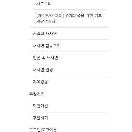
자본주의
[2017아카데미] 경제분석을 위한 기초
계량경제학
손잡고 새사연
새사연 활동후기
언론 속 새사연
새사연 일정
자유광장
후원하기
회원가입
후원하기
로그인|로그아웃