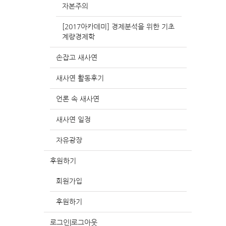
자본주의
[2017아카데미] 경제분석을 위한 기초
계량경제학
손잡고 새사연
새사연 활동후기
언론 속 새사연
새사연 일정
자유광장
후원하기
회원가입
후원하기
로그인|로그아웃