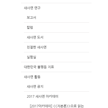
새사연 연구
보고서
칼럼
새사연 도서
친절한 새사연
실험실
대한민국 불평등 지표
새사연 활동
새사연 공지
2017 새사연 아카데미
[2017아카데미] <<자본론>>으로 읽는