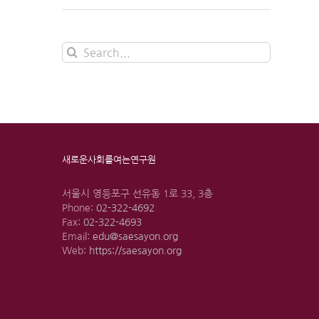
Search
for:
새로운사회를여는연구원
서울시 영등포구 선유동 1로 33, 3층
Phone:
02-322-4692
Fax:
02-322-4693
Email:
edu@saesayon.org
Web:
https://saesayon.org