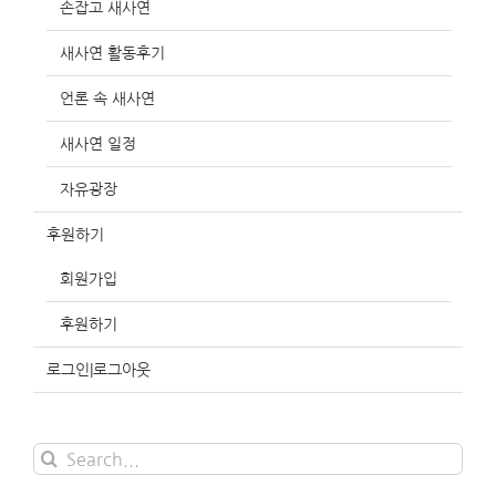
손잡고 새사연
새사연 활동후기
언론 속 새사연
새사연 일정
자유광장
후원하기
회원가입
후원하기
로그인|로그아웃
Search
for: