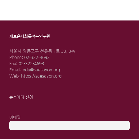
새로운사회를여는연구원
서울시 영등포구 선유동 1로 33, 3층
Phone:
02-322-4692
Fax:
02-322-4693
Email:
edu@saesayon.org
Web:
https://saesayon.org
뉴스레터 신청
이메일