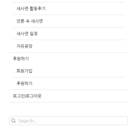
새사연 활동후기
언론 속 새사연
새사연 일정
자유광장
후원하기
회원가입
후원하기
로그인|로그아웃
Search
for: