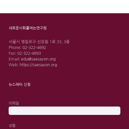
새로운사회를여는연구원
서울시 영등포구 선유동 1로 33, 3층
Phone:
02-322-4692
Fax:
02-322-4693
Email:
edu@saesayon.org
Web:
https://saesayon.org
뉴스레터 신청
이메일
성함