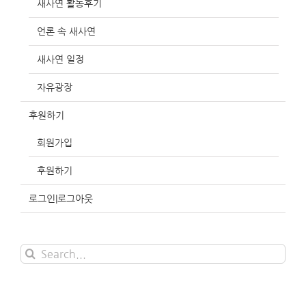
새사연 활동후기
언론 속 새사연
새사연 일정
자유광장
후원하기
회원가입
후원하기
로그인|로그아웃
Search
for: