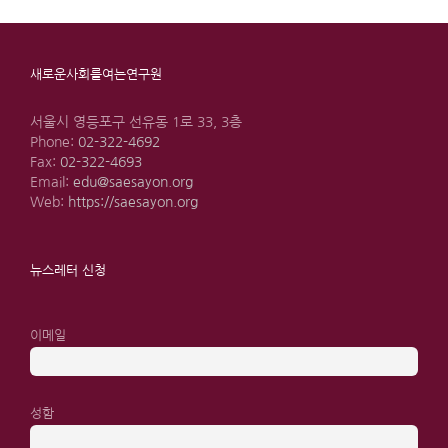
새로운사회를여는연구원
서울시 영등포구 선유동 1로 33, 3층
Phone:
02-322-4692
Fax:
02-322-4693
Email:
edu@saesayon.org
Web:
https://saesayon.org
뉴스레터 신청
이메일
성함