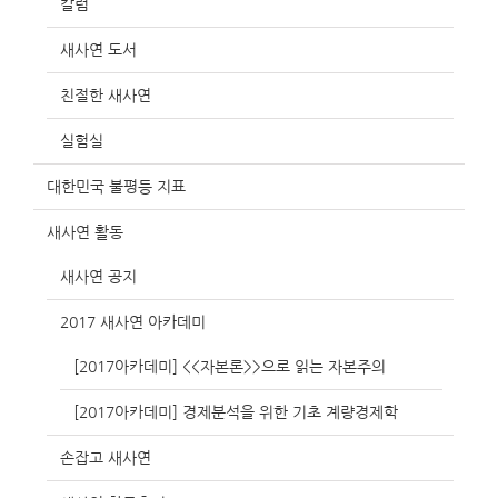
칼럼
새사연 도서
친절한 새사연
실험실
대한민국 불평등 지표
새사연 활동
새사연 공지
2017 새사연 아카데미
[2017아카데미] <<자본론>>으로 읽는 자본주의
[2017아카데미] 경제분석을 위한 기초 계량경제학
손잡고 새사연