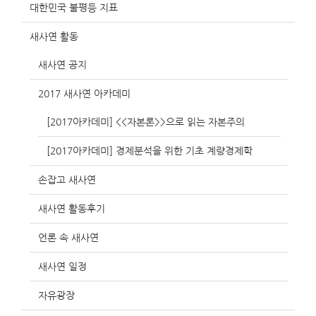
대한민국 불평등 지표
새사연 활동
새사연 공지
2017 새사연 아카데미
[2017아카데미] <<자본론>>으로 읽는 자본주의
[2017아카데미] 경제분석을 위한 기초 계량경제학
손잡고 새사연
새사연 활동후기
언론 속 새사연
새사연 일정
자유광장