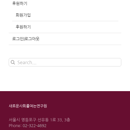
후원하기
회원가입
후원하기
로그인|로그아웃
Search
for:
새로운사회를여는연구원
서울시 영등포구 선유동 1로 33, 3층
Phone:
02-322-4692