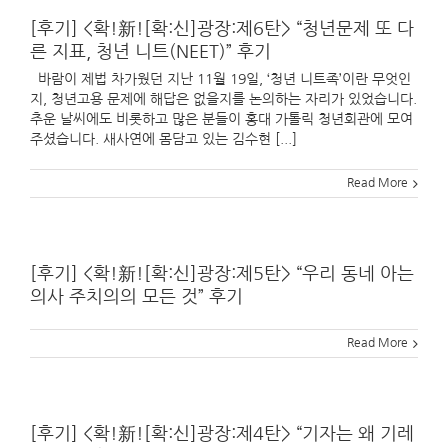
[후기] <확!新![확:신]광장:제6탄> “청년문제 또 다
른 지표, 청년 니트(NEET)” 후기
바람이 제법 차가웠던 지난 11월 19일, ‘청년 니트족’이란 무엇인
지, 청년고용 문제에 해답은 없을지를 논의하는 자리가 있었습니다.
추운 날씨에도 비롯하고 많은 분들이 홍대 가톨릭 청년회관에 모여
주셨습니다. 새사연에 몸담고 있는 김수현 [...]
Read More
[후기] <확!新![확:신]광장:제5탄> “우리 동네 아는
의사 주치의의 모든 것” 후기
Read More
[후기] <확!新![확:신]광장:제4탄> “기자는 왜 기레