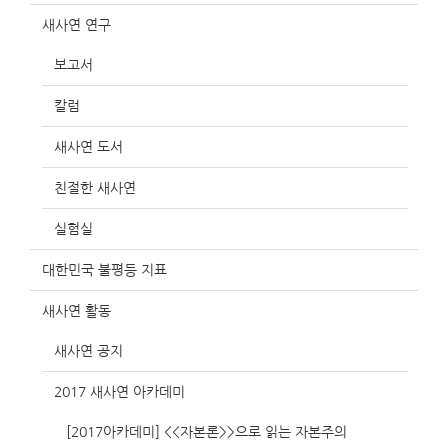
새사연 연구
보고서
칼럼
새사연 도서
친절한 새사연
실험실
대한민국 불평등 지표
새사연 활동
새사연 공지
2017 새사연 아카데미
[2017아카데미] <<자본론>>으로 읽는 자본주의