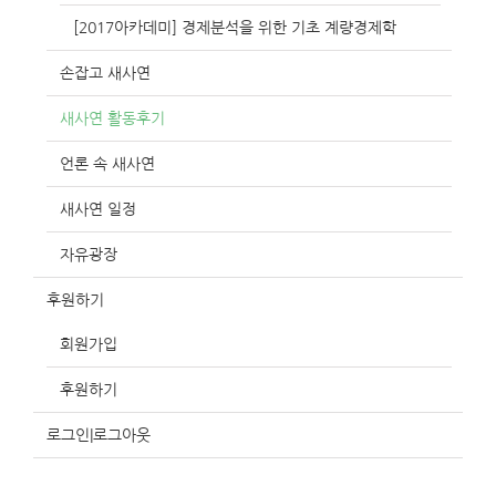
[2017아카데미] 경제분석을 위한 기초 계량경제학
손잡고 새사연
새사연 활동후기
언론 속 새사연
새사연 일정
자유광장
후원하기
회원가입
후원하기
로그인|로그아웃