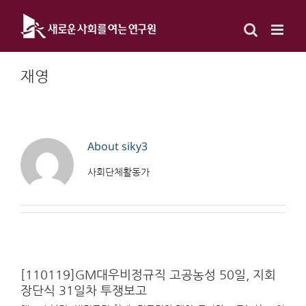
Skip
to
content
재영
About
siky3
사회단체활동가
[110119]GM대우비정규직 고공농성 50일, 지회
장단식 31일차 투쟁보고