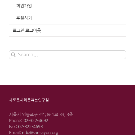
회원가입
후원하기
로그인|로그아웃
Search
for:
새로운사회를여는연구원
서울시 영등포구 선유동 1로 33, 3층
Phone:
02-322-4692
Fax:
02-322-4693
Email:
edu@saesayon.org