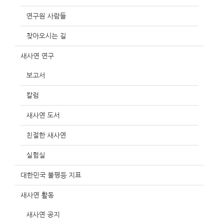
연구원 사람들
찾아오시는 길
새사연 연구
보고서
칼럼
새사연 도서
친절한 새사연
실험실
대한민국 불평등 지표
새사연 활동
새사연 공지