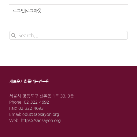
로그인|로그아웃
Search
for:
새로운사회를여는연구원
서울시 영등포구 선유동 1로 33, 3층
Phone:
02-322-4692
Fax:
02-322-4693
Email:
edu@saesayon.org
Web:
https://saesayon.org