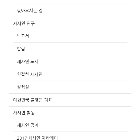
찾아오시는 길
새사연 연구
보고서
칼럼
새사연 도서
친절한 새사연
실험실
대한민국 불평등 지표
새사연 활동
새사연 공지
2017 새사연 아카데미