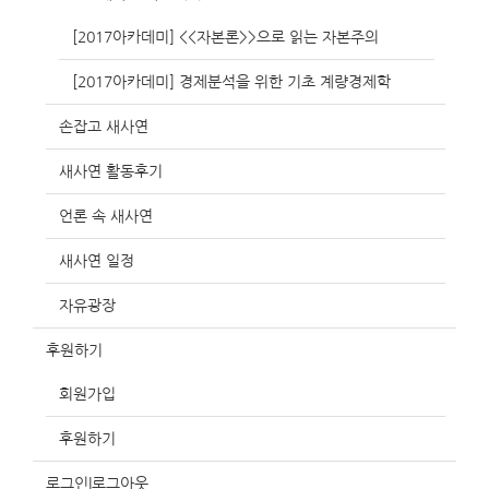
[2017아카데미] <<자본론>>으로 읽는 자본주의
[2017아카데미] 경제분석을 위한 기초 계량경제학
손잡고 새사연
새사연 활동후기
언론 속 새사연
새사연 일정
자유광장
후원하기
회원가입
후원하기
로그인|로그아웃