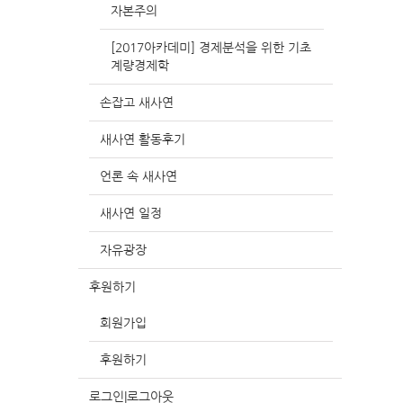
자본주의
[2017아카데미] 경제분석을 위한 기초
계량경제학
손잡고 새사연
새사연 활동후기
언론 속 새사연
새사연 일정
자유광장
후원하기
회원가입
후원하기
로그인|로그아웃