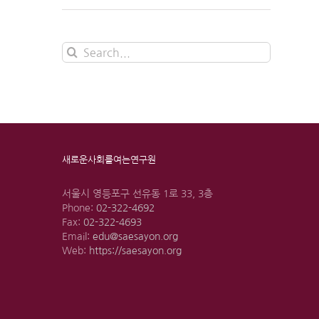
Search
for:
새로운사회를여는연구원
서울시 영등포구 선유동 1로 33, 3층
Phone:
02-322-4692
Fax:
02-322-4693
Email:
edu@saesayon.org
Web:
https://saesayon.org