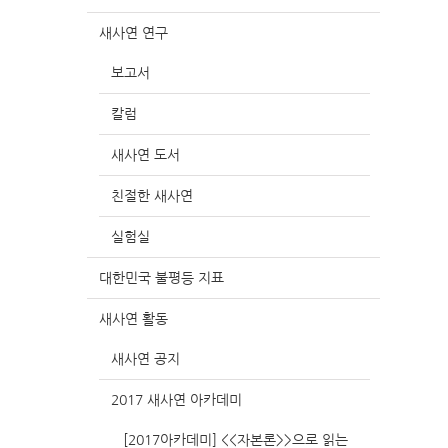
새사연 연구
보고서
칼럼
새사연 도서
친절한 새사연
실험실
대한민국 불평등 지표
새사연 활동
새사연 공지
2017 새사연 아카데미
[2017아카데미] <<자본론>>으로 읽는