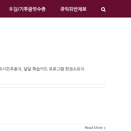
후원/기부금영수증
공익위반제보
 유시민추종자, 달달 학습카드 프로그램 판권소유자
Read More