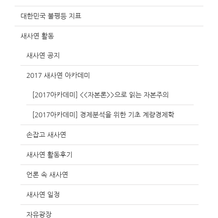
대한민국 불평등 지표
새사연 활동
새사연 공지
2017 새사연 아카데미
[2017아카데미] <<자본론>>으로 읽는 자본주의
[2017아카데미] 경제분석을 위한 기초 계량경제학
손잡고 새사연
새사연 활동후기
언론 속 새사연
새사연 일정
자유광장