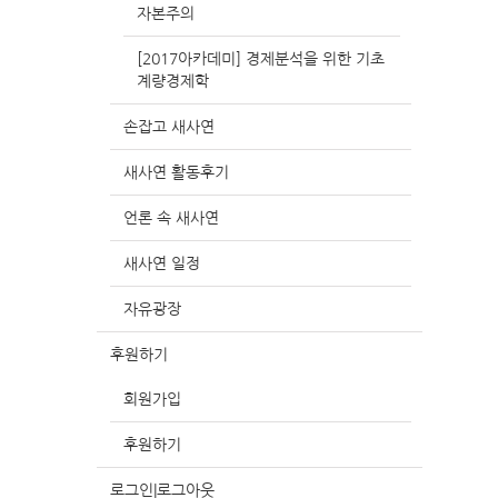
자본주의
[2017아카데미] 경제분석을 위한 기초
계량경제학
손잡고 새사연
새사연 활동후기
언론 속 새사연
새사연 일정
자유광장
후원하기
회원가입
후원하기
로그인|로그아웃