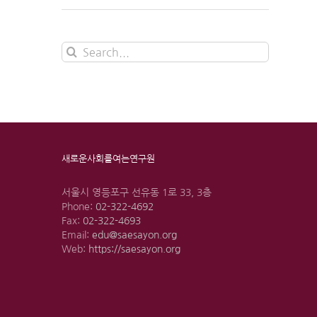
Search
for:
새로운사회를여는연구원
서울시 영등포구 선유동 1로 33, 3층
Phone:
02-322-4692
Fax:
02-322-4693
Email:
edu@saesayon.org
Web:
https://saesayon.org