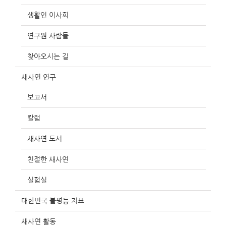
생활인 이사회
연구원 사람들
찾아오시는 길
새사연 연구
보고서
칼럼
새사연 도서
친절한 새사연
실험실
대한민국 불평등 지표
새사연 활동