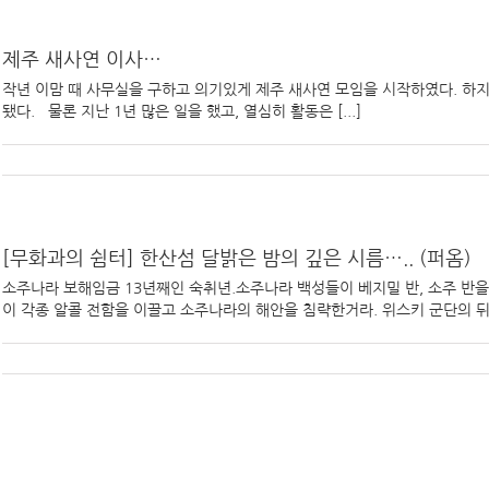
제주 새사연 이사…
작년 이맘 때 사무실을 구하고 의기있게 제주 새사연 모임을 시작하였다. 하지
됐다. 물론 지난 1년 많은 일을 했고, 열심히 활동은 [...]
[무화과의 쉼터] 한산섬 달밝은 밤의 깊은 시름….. (퍼옴)
소주나라 보해임금 13년째인 숙취년.소주나라 백성들이 베지밀 반, 소주 반을 
이 각종 알콜 전함을 이끌고 소주나라의 해안을 침략한거라. 위스키 군단의 뒤끝