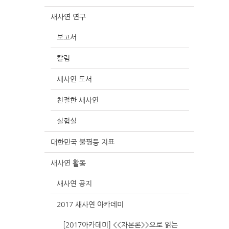
새사연 연구
보고서
칼럼
새사연 도서
친절한 새사연
실험실
대한민국 불평등 지표
새사연 활동
새사연 공지
2017 새사연 아카데미
[2017아카데미] <<자본론>>으로 읽는