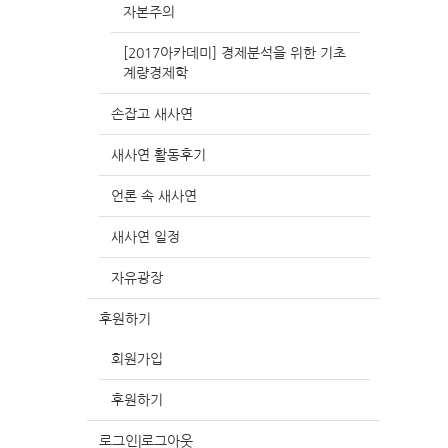
자본주의
[2017아카데미] 경제분석을 위한 기초
계량경제학
손잡고 새사연
새사연 활동후기
언론 속 새사연
새사연 일정
자유광장
후원하기
회원가입
후원하기
로그인|로그아웃