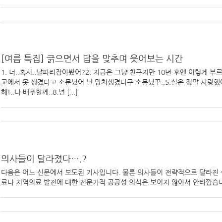
[여름 특집] 긁으면서 답을 맞추며 웃어보는 시간
1. 너..혹시..날파리잡아봤어?2. 지금은 그냥 친구지만 10년 후엔 이렇게 부르
교에서 못 생겼다고 소문났어 난 망치생겼다구 소문났꾸..5.실은 정말 사랑했어
해!..나 배추할께..8.넌 [...]
의사들이 달라졌다….?
다음은 어느 신문에서 보도된 기사입니다. 물론 의사들이 전략적으로 달라진 
료나 지역의료 발전에 대한 전문가적 공공성 의식은 보이지 않아서 안타깝습니다.