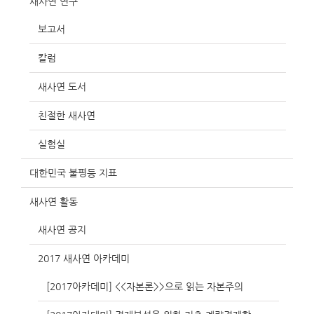
새사연 연구
보고서
칼럼
새사연 도서
친절한 새사연
실험실
대한민국 불평등 지표
새사연 활동
새사연 공지
2017 새사연 아카데미
[2017아카데미] <<자본론>>으로 읽는 자본주의