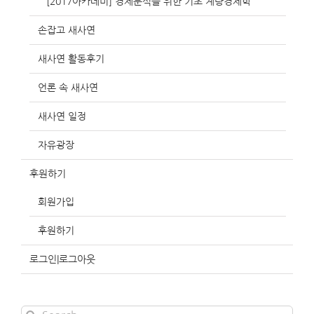
[2017아카데미] 경제분석을 위한 기초 계량경제학
손잡고 새사연
새사연 활동후기
언론 속 새사연
새사연 일정
자유광장
후원하기
회원가입
후원하기
로그인|로그아웃
Search