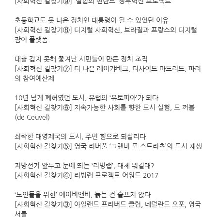
[사회혁신 길찾기⑨] ‘실험의 핀란드’ 정부혁신 프로젝트
초등학교도 못 나온 정치인 대통령이 될 수 있었던 이유
[사회혁신 길찾기⑧] 디지털 사회혁신, 브라질과 프랑스의 디지털
참여 플랫폼
대출 갚지 못해 쫓겨난 시민들이 만든 정치 조직
[사회혁신 길찾기⑦] 더 나은 레이캬비크, 디사이드 마드리드, 파리
의 참여예산제
10년 넘게 폐허였던 도시, 유럽의 ‘유토피아’가 되다
[사회혁신 길찾기⑥] 지속가능한 사회를 향한 도시 실험, 드 꺼블
(de Ceuvel)
쇠락한 대영제국의 도시, 주민 힘으로 되살리다
[사회혁신 길찾기⑤] 영국 리버풀 ‘그랜비 포 스트리츠’의 도시 재생
지방선거 앞두고 눈에 띄는 ‘리빙랩’, 대체 뭐길래?
[사회혁신 길찾기④] 리빙랩 프로젝트 어워드 2017
‘노인들을 위한’ 에어비앤비, 늙는 건 슬프지 않다
[사회혁신 길찾기③] 아일랜드 프리버드 클럽, 네덜란드 오포, 영국
서클