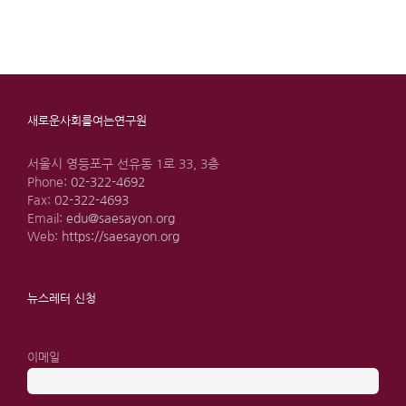
새로운사회를여는연구원
서울시 영등포구 선유동 1로 33, 3층
Phone:
02-322-4692
Fax:
02-322-4693
Email:
edu@saesayon.org
Web:
https://saesayon.org
뉴스레터 신청
이메일