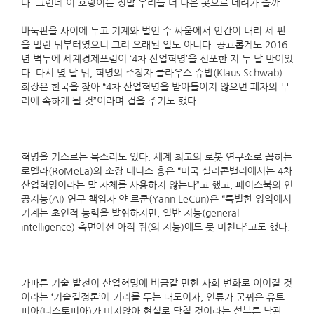
다. 그런데 이 호랑이는 정말 우리를 더 나은 곳으로 데려가 줄까.
바둑판을 사이에 두고 기계와 벌인 수 싸움에서 인간이 내리 세 판
을 밀린 뒤부터였으니 그리 오래된 일도 아니다. 공교롭게도 2016
년 벽두에 세계경제포럼이 ‘4차 산업혁명’을 선포한 지 두 달 만이었
다. 다시 몇 달 뒤, 혁명의 주창자 클라우스 슈밥(Klaus Schwab)
회장은 한국을 찾아 “4차 산업혁명을 받아들이지 않으면 패자의 무
리에 속하게 될 것”이라며 겁을 주기도 했다.
혁명을 거스르는 목소리도 있다. 세계 최고의 로봇 연구소로 꼽히는
로멜라(RoMeLa)의 소장 데니스 홍은 “미국 실리콘밸리에서는 4차
산업혁명이라는 말 자체를 사용하지 않는다”고 했고, 페이스북의 인
공지능(AI) 연구 책임자 얀 르쿤(Yann LeCun)은 “특별한 영역에서
기계는 초인적 능력을 발휘하지만, 일반 지능(general
intelligence) 측면에선 아직 쥐(의 지능)에도 못 미친다”고도 했다.
가파른 기술 발전이 산업혁명에 버금갈 만한 사회 변화로 이어질 것
이라는 ‘기술결정론’에 거리를 두는 태도이자, 인류가 꿈꿔온 유토
피아(디스토피아)가 머지않아 현실로 닥칠 것이라는 섣부른 낙관