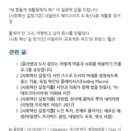
“왜 힘들게 재활용해야 해?’ 이 질문에 답을 드립니다
[사회혁신 길찾기②] 네덜란드 웨이스티드 & 독산4동 재활용 정거
장
휠체어 탄 그녀, 여행하고 싶어 회사를 만들었다
[사회 혁신 길 찾기①] 이탈리아 ‘프로젝트 퀴드’와 프랑스 ‘휠즈’
관련 글:
[줄리엣과 도시 광부는 어떻게 마을과 사회를 바꿀까?] 프롤
로그를 공유합니다
[사회혁신 길찾기] 시민 스스로 도시의 미래를 결정하도록
돕는 기술, 독일 파인딩 플레이시스(Finding Places)
[사회혁신 길찾기⑧] 시민과 의회가 함께 법을 만들다, ‘이-
데모크라시아’와 ‘의회와 시민’
[사회혁신 길찾기④] 리빙랩, 한국에 올바로 뿌리 내리려면
(리빙랩 프로젝트 어워드 2017)
[사회혁신 길찾기③] 노인 복지, 관계로 풀어가는 새로운 해
법(아일랜드 프리버드 클럽, 네덜란드 오포, 영국 서클)
By
윤찬영
|
2018/09/17
|
Categories:
새사연 연구
,
현장브리핑
|
Tags:
사