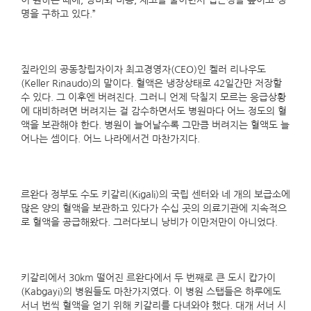
이 원하는 때에, 낭비와 비용, 재고를 줄이면서 접근성을 높이고 생
명을 구하고 있다.”
짚라인의 공동창립자이자 최고경영자(CEO)인 켈러 리나우도
(Keller Rinaudo)의 말이다. 혈액은 냉장상태로 42일간만 저장할
수 있다. 그 이후엔 버려진다. 그러니 언제 닥칠지 모르는 응급상황
에 대비하려면 버려지는 걸 감수하면서도 병원마다 어느 정도의 혈
액을 보관해야 한다. 병원이 늘어날수록 그만큼 버려지는 혈액도 늘
어나는 셈이다. 어느 나라에서건 마찬가지다.
르완다 정부도 수도 키갈리(Kigali)의 국립 센터와 네 개의 보급소에
많은 양의 혈액을 보관하고 있다가 수십 곳의 의료기관에 지속적으
로 혈액을 공급해왔다. 그러다보니 낭비가 이만저만이 아니었다.
키갈리에서 30km 떨어진 르완다에서 두 번째로 큰 도시 캅가이
(Kabgayi)의 병원들도 마찬가지였다. 이 병원 스탭들은 하루에도
서너 번씩 혈액을 얻기 위해 키갈리를 다녀와야 했다. 대개 서너 시