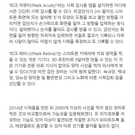
‘피크 어큐티(Peek Acuity)’라는 시력 검사용 앱을 설치하면 어디에
서든 간단히 시력 검사를 할 수 있다. 피검안자가 2m 떨어진 스마
트폰 화면에 뜨는 알파벳 ‘E’자 모양의 도형을 보고 열린 방향을 가
리키면 검안자가 손가락으로 화면을 밀어 그 방향을 입력하는 방식
이다. 알파벳이나 숫자를 몰라도 검사를 받을 수 있고, 검안자는 화
면을 밀어 방향만 차곡차곡 입력하면 저절로 결과가 기록되니 아무
리 사람이 많아도 어렵지 않게 시력을 측정하고 또 기록할 수 있다.
‘피크 레티나(Peek Retina)’는 스마트폰 카메라에 끼워 망막을 찍
을 수 있는 작은 기기다. 3D 프린터로 5달러면 만들 수 있는 이 작
은 기기로 전문 의료 지식이 없어도 망막 사진을 찍어 의사에게 보
낼 수 있다(가장 비싼 검안 장비는 10억 원에 달한다). 녹내장, 백내
장, 당뇨성 망막증 및 황반변성 그리고 노화에 따른 시력감퇴 등을
진단할 수 있다.
2014년 시제품을 만든 뒤 2000개 이상의 사진을 찍어 첨단 장비로
찍은 것과 비교함으로써 가능성을 입증해보였다. 또 위치정보를 저
장하는 기능도 있어 이상이 발견되면 적절한 조치가 뒤따르도록 돕
고, 태양열로도 충전할 수 있어 따로 전기를 끌어올 필요도 없다.