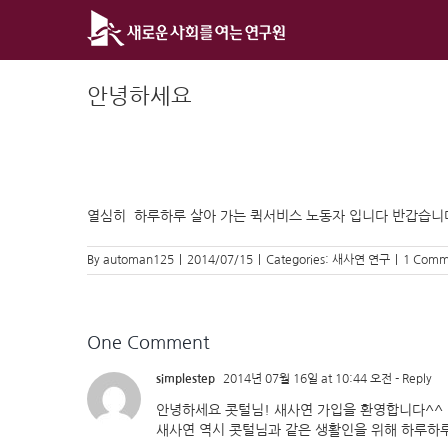
Skip
to
content
안녕하세요
열심히 하루하루 살아 가는 퀵서비스 노동자 입니다 반갑습니
By
automan125
|
2014/07/15
|
Categories:
새사연 연구
|
1 Comm
One Comment
simplestep
2014년 07월 16일 at 10:44 오전
- Reply
안녕하세요 콧털님! 새사연 가입을 환영합니다^^
새사연 역시 콧털님과 같은 생활인을 위해 하루하