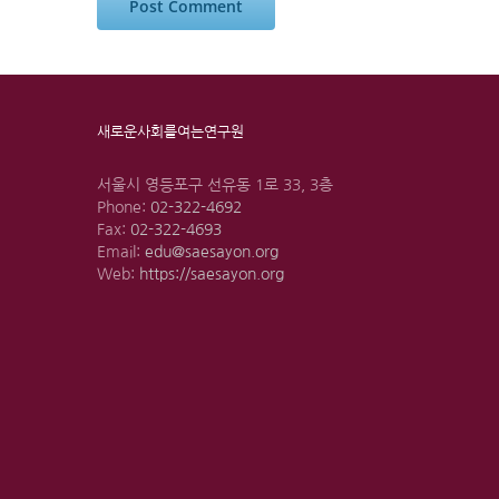
새로운사회를여는연구원
서울시 영등포구 선유동 1로 33, 3층
Phone:
02-322-4692
Fax:
02-322-4693
Email:
edu@saesayon.org
Web:
https://saesayon.org