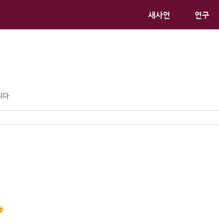
새사연
연구
니다.