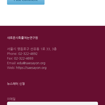
새로운사회를여는연구원
서울시 영등포구 선유동 1로 33, 3층
Phone:
02-322-4692
Fax:
02-322-4693
Email:
edu@saesayon.org
Web:
https://saesayon.org
뉴스레터 신청
이메일