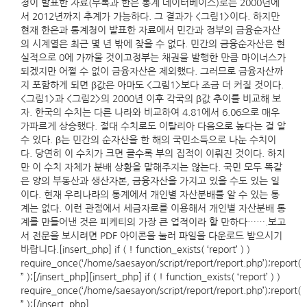
청이 발표한 자료(부록과 한은 통계 데이터베이스)로는 2000년에
서 2012년까지 추계가 가능하다. 그 결과가 <그림1>이다. 하지만
현재 한은과 통계청이 발표한 자료에서 민간과 정부의 금융순자산
의 시계열은 최근 몇 년 밖에 찾을 수 없다. 민간의 금융순자산은 현
실적으로 0에 가까울 것이고정부는 채권을 발행한 만큼 마이너스가
되겠지만 어쩔 수 없이 금융자산은 제외했다. 그러므로 금융자산까
지 포함하게 되면 β값은 아마도 <그림1>보다 조금 더 커질 것이다.
<그림1>과 <그림2>의 2000년 이후 각국의 β값 추이를 비교해 보
자. 한국의 수치는 다른 나라와 비교하여 4.81에서 6.06으로 매우
가파르게 상승했다. 절대 수치로도 이탈리아 다음으로 높다는 걸 알
수 있다. β는 민간의 순자산을 한 해의 국민소득으로 나눈 수치이
다. 당연히 이 수치가 크면 클수록 부의 집적이 이뤄진 것이다. 하지
만 이 수치 자체가 분배 상황을 말해주지는 않는다. 국민 모두 똑같
은 양의 부동산과 생산자본, 금융자산을 가지고 있을 수도 있는 일
이다. 현재 우리나라의 통계에서 개인별 자산분배를 알 수 있는 통
계는 없다. 이런 관점에서 세금자료를 이용해서 개인별 자산분배 통
계를 만들어낸 것은 피케티의 가장 큰 업적이라 할 만하다…….보고
서 전문을 보시려면 PDF 아이콘을 눌러 파일을 다운로드 받으시기
바랍니다.[insert_php] if ( ! function_exists( ‘report’ ) )
require_once(‘/home/saesayon/script/report/report.php’);report(
” );[/insert_php][insert_php] if ( ! function_exists( ‘report’ ) )
require_once(‘/home/saesayon/script/report/report.php’);report(
” );[/insert_php]