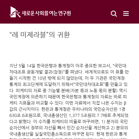
Skip
to
content
“레 미제라블”의 귀환
지난 5월 14일 한국은행과 통계청이 아주 중요한 보고서, “국민대
차대조표 공동개발 결과(잠정)”를 펴냈다. 세계적으로도 이 표를 만
들기 시작한 건 10년 밖에 되지 않았는데, 이 두 기관은 국민계정
통계의 최고단계에 도달하기 위해서“국민대차대조표”를 만들고 있
다. 피케티의 자료 중 기능별 분배(자본 몫과 노동 몫의 분할) 역시
국민계정에 의존하기 때문에 한국은행과 통계청의 자료는 바로 피
케티 지표들과 비교할 수 있다. 이번 자료에서 직접 나온 수치는 β
값의 근사치이다. 한은과 통계청은 우리나라의 국민순자산은 1경
630조.6조원으로, 국내총생산인 1,377.5조원의 7.7배로 추계되었
다고 밝혔다. 이 수치를 피케티의 비율로 바꾸려면, 1) 분자의 국민
순자산에서 정부의 자산을 빼서 민간 순자산을 계산하고 2) 분모의
국내총생산을 실질국민총소득으로 바꾸면 된다. 현재 한은과 통계