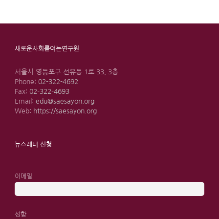
새로운사회를여는연구원
서울시 영등포구 선유동 1로 33, 3층
Phone:
02-322-4692
Fax:
02-322-4693
Email:
edu@saesayon.org
Web:
https://saesayon.org
뉴스레터 신청
이메일
성함