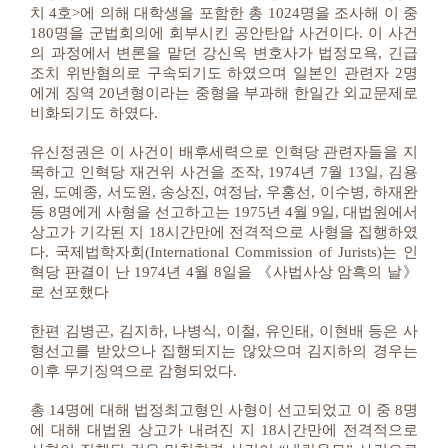
치 4호>에 의해 대학생을 포함한 총 1024명을 조사해 이 중
180명을 군법회의에 회부시킨 공안탄압 사건이다. 이 사건
의 과정에서 변론을 맡던 강신옥 변호사가 법정모욕, 긴급
조치 위반혐의로 구속되기도 하였으며 일본인 관련자 2명
에게 징역 20년형이라는 중형을 부과해 한일간 외교문제로
비화되기도 하였다.
유신정권은 이 사건이 배후세력으로 인혁당 관련자들을 지
목하고 인혁당 재건위 사건을 조작, 1974년 7월 13일, 김용
원, 도예종, 서도원, 송상진, 여정남, 우홍선, 이수병, 하재완
등 8명에게 사형을 선고하고는 1975년 4월 9일, 대법원에서
상고가 기각된 지 18시간만에 전격적으로 사형을 집행하였
다. 국제법학자회(International Commission of Jurists)는 인
혁당 판결이 난 1974년 4월 8일을 《사법사상 암흑의 날》
로 선포했다
한편 김병곤, 김지하, 나병식, 이철, 유인태, 이현배 등은 사
형선고를 받았으나 집행되지는 않았으며 김지하의 경우는
이후 무기징역으로 감형되었다.
총 14명에 대해 법정최고형인 사형이 선고되었고 이 중 8명
에 대해 대법원 상고가 내려진 지 18시간만에 전격적으로