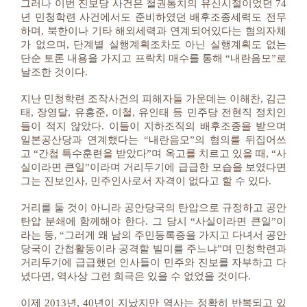
그러나 이번 진보당 사건은 철권통치의 유신시절이었던 74
년 민청학련 사건에서도 준비하였던 배후조종세력도 전무
하며, 북한이나 기타 해외세력과 연계되어있다는 혐의자체
가 없으며, 단계별 실행계획조차도 아닌 실행계획도 없는
단순 토론 내용을 가지고 프락치 매수를 통해 “내란음모”로
날조한 것이다.
지난 민청학련 조작사건의 피해자들 가운데는 이해찬, 김근
태, 장영달, 유홍준, 이철, 유인태 등 민주당 전현직 정치인
들이 적지 않았다. 이들이 지하조직의 배후조종을 받으며
일본공산당과 연계했다는 “내란음모”의 혐의를 뒤집어쓰
고 “간첩 특수훈련을 받았다”며 옥고를 치르고 있을 때, “사
실이라면 큰일”이라며 거리두기에 급급한 모습을 보였다면
그는 진보인사, 민주인사로서 자격이 없다고 할 수 있다.
거리를 둘 것이 아니라 공안당국의 탄압으로 규정하고 공안
탄압 분쇄에 함께해야 한다. 그 당시 “사실이라면 큰일”이
라는 둥, “그러게 왜 남의 주민등록증을 가지고 다녀서 공안
당국이 간첩활동이라 공격할 빌미를 주느냐”며 민청학련과
거리두기에 급급했던 인사들이 민주와 진보를 자부하고 다
녔다면, 역사상 그런 희극은 있을 수 없었을 것이다.
이제 2013년, 40년이 지났지만 역사는 정확히 반복되고 있