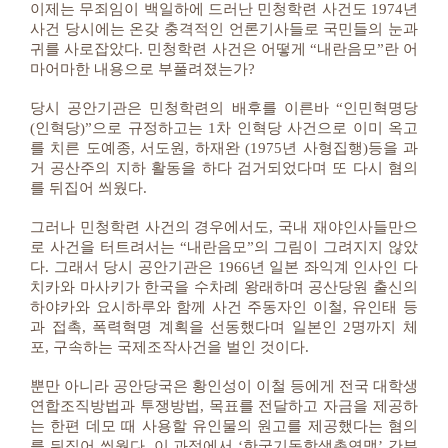
이제는 무죄임이 백일하에 드러난 민청학련 사건도 1974년
사건 당시에는 온갖 충격적인 언론기사들로 국민들의 눈과
귀를 사로잡았다. 민청학련 사건은 어떻게 “내란음모”란 어
마어마한 내용으로 부풀려졌는가?
당시 공안기관은 민청학련의 배후를 이른바 “인민혁명당
(인혁당)”으로 규정하고는 1차 인혁당 사건으로 이미 옥고
를 치른 도예종, 서도원, 하재완 (1975년 사형집행)등을 과
거 공산주의 지하 활동을 하다 검거되었다며 또 다시 혐의
를 뒤집어 씌웠다.
그러나 민청학련 사건의 경우에서도, 국내 재야인사들만으
로 사건을 터트려서는 “내란음모”의 그림이 그려지지 않았
다. 그래서 당시 공안기관은 1966년 일본 좌익계 인사인 다
치카와 마사키가 한국을 수차례 왕래하며 공산당원 출신의
하야카와 요시하루와 함께 사건 주동자인 이철, 유인태 등
과 접촉, 폭력혁명 계획을 선동했다며 일본인 2명까지 체
포, 구속하는 국제조작사건을 벌인 것이다.
뿐만 아니라 공안당국은 황인성이 이철 등에게 전국 대학생
연합조직방법과 투쟁방법, 목표를 전달하고 자금을 제공하
는 한편 데모 때 사용할 유인물의 원고를 제공했다는 혐의
를 뒤집어 씌웠다. 이 과정에서 ‘한국기독학생총연맹’ 간부