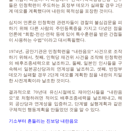
들은 민청학련이 주도하는 反정부 데모가 실패할 경우 2단
계 데모를 계획했다며 내란의 목적성을 포장한 것이다.
심지어 언론은 민청학련 관련자들이 경찰의 불심검문을 피
하기 위해 다른 사람의 주민등록증을 가지고 다녔던 점을
언론에 “회합-전선-연락 등에 있어 특수훈련을 받은 간첩들
이 사용하는 수법”이라고 대서특필했다.
1974년, 공안기관은 민청학련을 “내란음모” 사건으로 조작
하기 위해서, 첫째, 인혁당 재건위 사건을 조작해 민청학련
의 배후조종세력으로 날조하고, 둘째, 일본인 인사들을 구
속해서 일본공산당과의 연계성을 날조하고, 셋째, 반정부
데모가 실패할 경우 2단계 데모를 계획한 점을 내란의 치밀
한 사전계획이라 날조한 것이다.
결과적으로 70년대 유신시절에도 재야인사들을 “내란음
모”로 처형하려면 적어도 배후조종세력을 날조해내고, 해
외 공산당과 연계성을 입증하고, 단계별 실행계획과 같은
구체적인 행동계획을 만들었던 것을 알 수 있다.
기소부터 흔들리는 진보당 내란음모