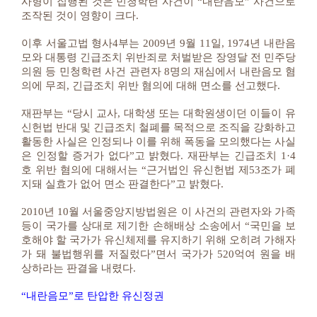
사형이 집행된 것은 민청학련 사건이 “내란음모” 사건으로
조작된 것이 영향이 크다.
이후 서울고법 형사4부는 2009년 9월 11일, 1974년 내란음
모와 대통령 긴급조치 위반죄로 처벌받은 장영달 전 민주당
의원 등 민청학련 사건 관련자 8명의 재심에서 내란음모 혐
의에 무죄, 긴급조치 위반 혐의에 대해 면소를 선고했다.
재판부는 “당시 교사, 대학생 또는 대학원생이던 이들이 유
신헌법 반대 및 긴급조치 철폐를 목적으로 조직을 강화하고
활동한 사실은 인정되나 이를 위해 폭동을 모의했다는 사실
은 인정할 증거가 없다”고 밝혔다. 재판부는 긴급조치 1·4
호 위반 혐의에 대해서는 “근거법인 유신헌법 제53조가 폐
지돼 실효가 없어 면소 판결한다”고 밝혔다.
2010년 10월 서울중앙지방법원은 이 사건의 관련자와 가족
등이 국가를 상대로 제기한 손해배상 소송에서 “국민을 보
호해야 할 국가가 유신체제를 유지하기 위해 오히려 가해자
가 돼 불법행위를 저질렀다”면서 국가가 520억여 원을 배
상하라는 판결을 내렸다.
“내란음모”로 탄압한 유신정권