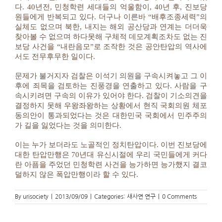
다. 40년전, 민청학련 세대들의 억울함이, 40년 후, 진보당
원들에게 반복되고 있다. 더구나 이른바 “배후조종세력”의
실체도 없으며 북한, 내지는 해외 공산당과 연계는 더더욱
찾아볼 수 없으며 하다못해 구체적 데모계획조차도 없는 진
보당 사건을 “내란음모”로 조작한 것은 공안탄압의 역사에
서도 전무후무한 일이다.
문제가 불거지자 검찰은 이석기 의원을 구속시켜놓고 그 이
후에 죄목을 검토하는 진풍경을 연출하고 있다. 사람을 구
속시키려면 구속의 이유가 있어야 한다. 검찰이 기소의견을
결정하지 못해 우왕좌왕하는 상황에서 현직 국회의원 체포
동의안이 통과되었다는 것은 대한민국 국회에서 민주주의
가 길을 잃었다는 것을 의미한다.
이는 누가 보더라도 노골적인 정치탄압이다. 이번 진보당에
대한 탄압만행은 70년대 유신시절에 우리 국민들에게 커다
란 아픔을 주었던 민청학련 사건을 능가하면 능가했지 결코
덜하지 않은 폭압만행이라 할 수 있다.
By
urisociety
|
2013/09/09
|
Categories:
새사연 연구
|
0 Comments