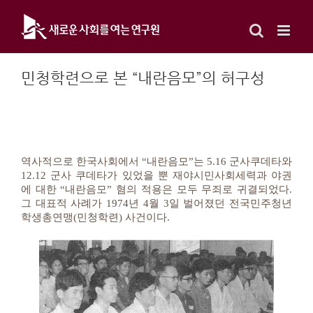
Skip
to
content
민청학련으로 본 “내란음모”의 허구성
역사적으로 한국사회에서 “내란음모”는 5.16 군사쿠데타와
12.12 군사 쿠데타가 있었을 뿐 재야시민사회세력과 야권
에 대한 “내란음모” 혐의 적용은 모두 무죄로 귀결되었다.
그 대표적 사례가 1974년 4월 3일 벌어졌던 전국민주청년
학생총연맹(민청학련) 사건이다.