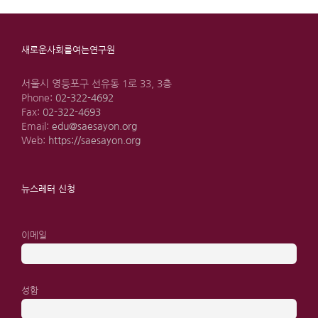
새로운사회를여는연구원
서울시 영등포구 선유동 1로 33, 3층
Phone:
02-322-4692
Fax:
02-322-4693
Email:
edu@saesayon.org
Web:
https://saesayon.org
뉴스레터 신청
이메일
성함