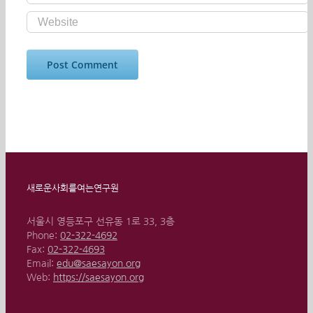
새로운사회를여는연구원
서울시 영등포구 선유동 1로 33, 3층
Phone:
02-322-4692
Fax:
02-322-4693
Email:
edu@saesayon.org
Web:
https://saesayon.org