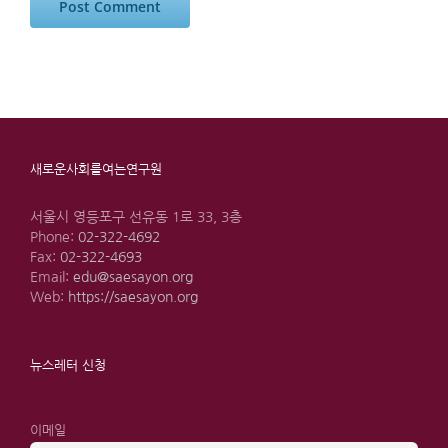
새로운사회를여는연구원
서울시 영등포구 선유동 1로 33, 3층
Phone:
02-322-4692
Fax:
02-322-4693
Email:
edu@saesayon.org
Web:
https://saesayon.org
뉴스레터 신청
이메일