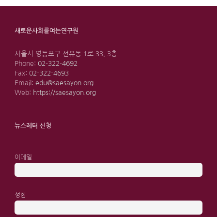
새로운사회를여는연구원
서울시 영등포구 선유동 1로 33, 3층
Phone:
02-322-4692
Fax:
02-322-4693
Email:
edu@saesayon.org
Web:
https://saesayon.org
뉴스레터 신청
이메일
성함