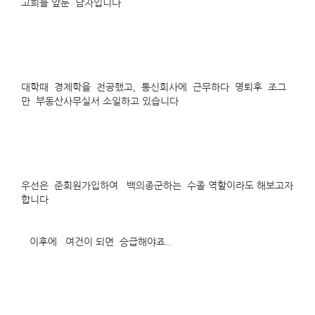
고희를 앞둔 남자입니다
대학때 경제학을 전공했고, 통신회사에 근무하다 명퇴후 조그
만 부동산사무실서 소일하고 있습니다
우선은 준회원가입하여 백의종군하는 수졸 역할이라도 해보고자
합니다
이후에 여건이 되면 승급해야죠..