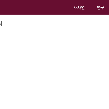
새사연
연구
회