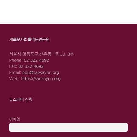
새로운사회를여는연구원
서울시 영등포구 선유동 1로 33, 3층
Phone:
02-322-4692
Fax:
02-322-4693
Email:
edu@saesayon.org
Web:
https://saesayon.org
뉴스레터 신청
이메일