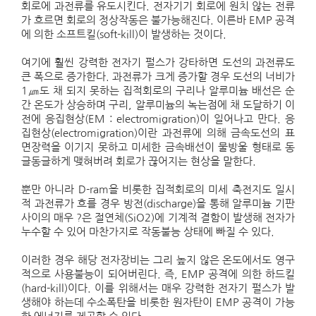
회로에 과전류를 유도시킨다. 전자기기 회로에 원치 않는 전류
가 흐르면 회로의 정상작동은 불가능해진다. 이른바 EMP 공격
에 의한 소프트킬(soft-kill)이 발생하는 것이다.
여기에 훨씬 강력한 전자기 펄스가 강타하면 도선의 과전류도
큰 폭으로 증가한다. 과전류가 크게 증가할 경우 도선의 너비가
1㎛도 채 되지 못하는 집적회로의 구리나 알루미늄 배선은 순
간 온도가 상승하며 구리, 알루미늄의 녹는점에 채 도달하기 이
전에 응집현상(EM : electromigration)이 일어나고 만다. 응
집현상(electromigration)이란 과전류에 의해 금속도선의 표
면장력을 이기지 못하고 미세한 금속배선이 물방울 형태로 동
글동글하게 맺혀버려 회로가 끊어지는 현상을 말한다.
뿐만 아니라 D-ram을 비롯한 집적회로의 미세 축전지도 일시
적 과전류가 흐를 경우 방전(discharge)을 통해 알루미늄 기판
사이의 매우 ?은 절연체(SiO2)에 기계적 결함이 발생해 전자가
누수할 수 있어 마찬가지로 작동불능 상태에 빠질 수 있다.
이러한 경우 해당 전자장비는 그리 높지 않은 온도에서도 영구
적으로 사용불능이 되어버린다. 즉, EMP 공격에 의한 하드킬
(hard-kill)이다. 이를 위해서는 매우 강력한 전자기 펄스가 발
생해야 하는데 수소폭탄을 비롯한 원자탄이 EMP 공격이 가능