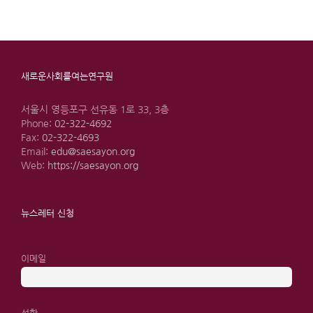
새로운사회를여는연구원
서울시 영등포구 선유동 1로 33, 3층
Phone:
02-322-4692
Fax:
02-322-4693
Email:
edu@saesayon.org
Web:
https://saesayon.org
뉴스레터 신청
이메일