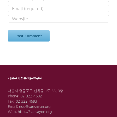
새로운사회를여는연구원
서울시 영등포구 선유동 1로 33, 3층
Phone:
02-322-4692
Fax:
02-322-4693
Email:
edu@saesayon.org
Web:
https://saesayon.org