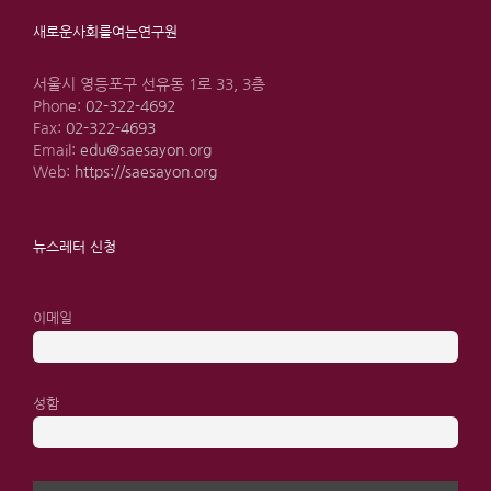
새로운사회를여는연구원
서울시 영등포구 선유동 1로 33, 3층
Phone:
02-322-4692
Fax:
02-322-4693
Email:
edu@saesayon.org
Web:
https://saesayon.org
뉴스레터 신청
이메일
성함