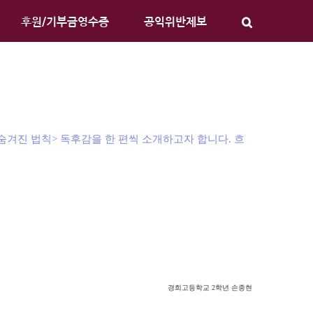
후원/기부금영수증
공익위반제보
겨진 법칙> 독후감을 한 편씩 소개하고자 합니다. 흐
경희고등학교 2학년 손종현