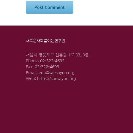
새로운사회를여는연구원
서울시 영등포구 선유동 1로 33, 3층
Phone:
02-322-4692
Fax:
02-322-4693
Email:
edu@saesayon.org
Web:
https://saesayon.org