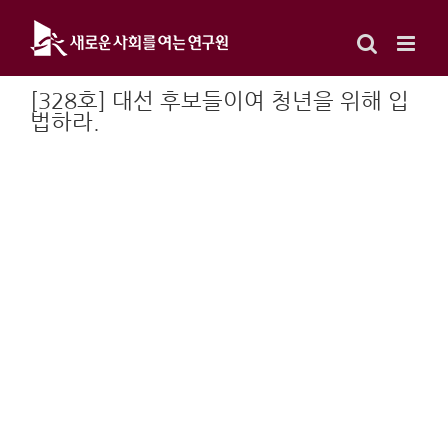
Skip
to
content
[328호] 대선 후보들이여 청년을 위해 입
법하라.