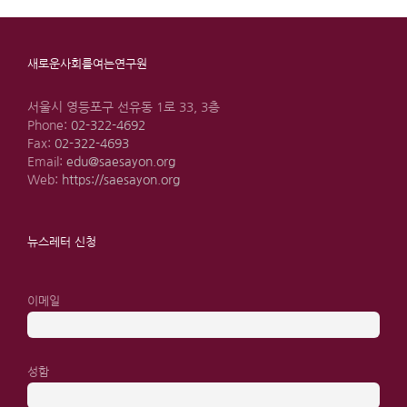
새로운사회를여는연구원
서울시 영등포구 선유동 1로 33, 3층
Phone:
02-322-4692
Fax:
02-322-4693
Email:
edu@saesayon.org
Web:
https://saesayon.org
뉴스레터 신청
이메일
성함