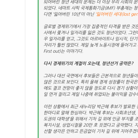
되어버린 청년 세대의 문제는 더 이상 우리 사회의 
되었다. 네마트 샤픽 국제통화기금(IMF) 부총재는 
다면 ‘잃어버린 10년’이 아닌
‘잃어버린 세대(lost gene
글로벌 경제위기에서 가장 집중적인 타격을 받은 것은
사에서 쫓겨나 일자리를 잃은 것도 청년이었다. 그런
우 일자리를 얻고, 그것도 아르바이트나 임시직, 단기
자리가 훨씬 많았다. 제일 늦게 노동시장에 들어가고 제
First out)는 이야기다.
다시 경제위기의 계절이 오는데, 청년선거 공약은?
그러나 대선 국면에서 후보들은 근본적으로 청년들이
않은 것으로 보인다. 특히 올해 경제 성장률이 한국은
에도 결코 전망이 좋지 않을 정도로 다시 경기 상황이
일 먼저 잘리고 제일 나중에 취업되는 불이익을 감수
이런 상황에서 최근 새누리당 박근혜 후보가 발표한 
한마디로 말해 한심하다. 박근혜 후보는 사회초년생, 
도권의 대학생’을 위해서 기차 길 위에 인공 부지를 
복지시설, 상업시절을 20만 호 짓겠다고 공약했다. 
선할 생각은 안하고 뜬금없이 기차 길 위에 지어주겠