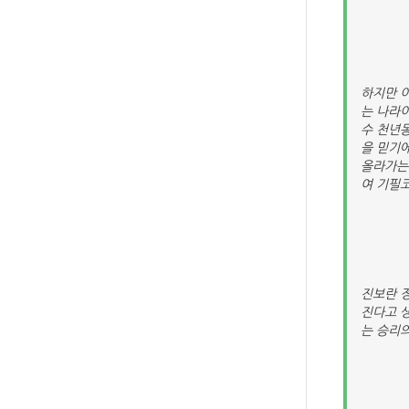
하지만 
는 나라
수 천년
을 믿기
올라가는
여 기필
진보란 
진다고 
는 승리