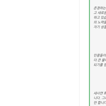
존경하는 
고 새로
하고 있
의 노력
자기 성
민중들이
더 큰 물
되기를 
새사연 
니다. 그
만 합니다