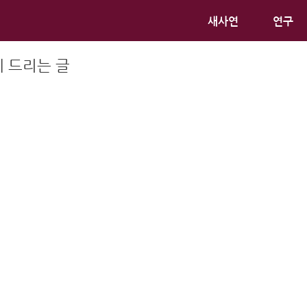
새사연
연구
께 드리는 글