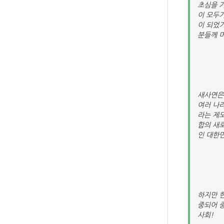
초심을 
이 모두
이 되었
분들께 
새사연은
여러 나
라는 제
합의 새
인 대한
하지만 현
중되어 중
사회!