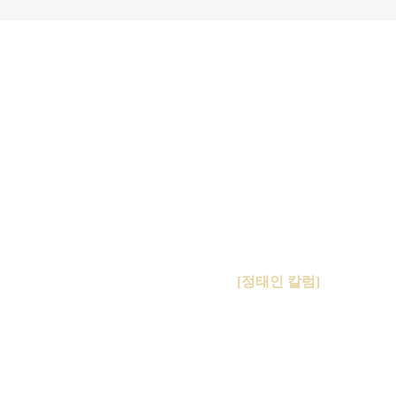
[정태인 칼럼]
주요후보별 보육 정책 비교
“시민연합정부”를 향하여