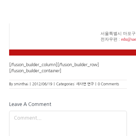
서울특별시 마포구 상수동 
전자우편 :
edu@sae
[/fusion_builder_column][/fusion_builder_row]
[/fusion_builder_container]
By
sminthai
|
2012/06/19
|
Categories:
새사연 연구
|
0 Comments
Leave A Comment
Comment