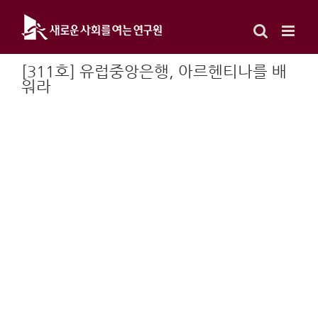
Skip
to
content
[311호] 유럽중앙은행, 아르헨티나를 배
워라