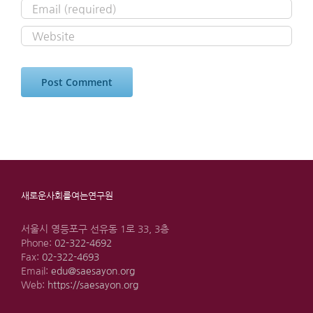
새로운사회를여는연구원
서울시 영등포구 선유동 1로 33, 3층
Phone:
02-322-4692
Fax:
02-322-4693
Email:
edu@saesayon.org
Web:
https://saesayon.org