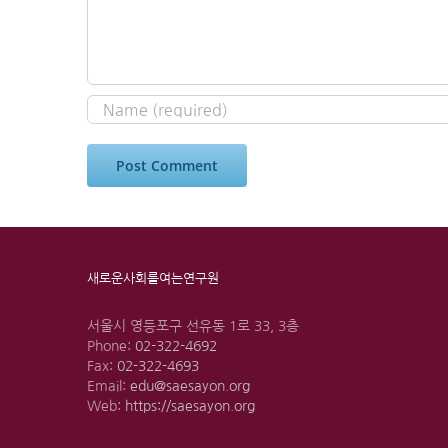
새로운사회를여는연구원
서울시 영등포구 선유동 1로 33, 3층
Phone:
02-322-4692
Fax:
02-322-4693
Email:
edu@saesayon.org
Web:
https://saesayon.org