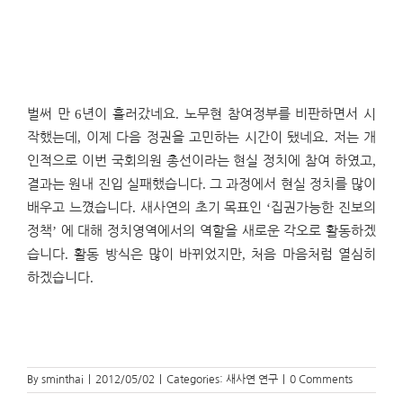
벌써 만
6
년이 흘러갔네요
.
노무현 참여정부를 비판하면서 시
작했는데
,
이제 다음 정권을 고민하는 시간이 됐네요
.
저는 개
인적으로 이번 국회의원 총선이라는 현실 정치에 참여 하였고
,
결과는 원내 진입 실패했습니다
.
그 과정에서 현실 정치를 많이
배우고 느꼈습니다
.
새사연의 초기 목표인
‘
집권가능한 진보의
정책
’
에 대해 정치영역에서의 역할을 새로운 각오로 활동하겠
습니다
.
활동 방식은 많이 바뀌었지만
,
처음 마음처럼 열심히
하겠습니다
.
By
sminthai
|
2012/05/02
|
Categories:
새사연 연구
|
0 Comments