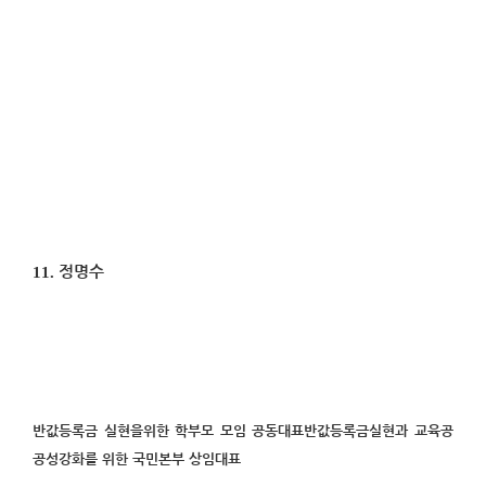
11.
정명수
반값등록금 실현을위한 학부모 모임 공동대표반값등록금실현과 교육공
공성강화를 위한 국민본부 상임대표