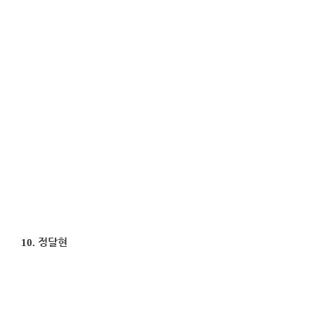
10.
정달현