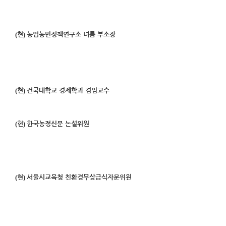
(
)
현
농업농민정책연구소 녀름 부소장
(
)
현
건국대학교 경제학과 겸임교수
(
)
현
한국농정신문 논설위원
(
)
현
서울시교육청 친환경무상급식자문위원