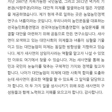
지난
2007
년 지속가능한 국민농업
,
그리고
2012
년 먹거리 기
본권
(
식량주권
)
이라는 대안적 의제를 발굴하는데 많은 자양분
을 제공하였습니다
.
제가 현재 주로 일하는 곳은 농업농민정책
연구소 녀름이라는 곳입니다
.
우리나라의 농민운동을 대표하는
전국농민회총연맹과 전국여성농민회총연합이 농업문제를 해
결할 대안을 마련하기 위해 공동으로 만든 연구소입니다
.
새사
연이 모색하고 있는 대안사회의 의제들과 녀름이 심혈을 기울
이고 있는 대안농업의 의제는 동일한 방향성을 지향하고 있습
니다
.
제가 새사연의 상임이사라는 역할을 맡고자 나설 수 있었
던 이유도 여기에서 찾을 수 있습니다
.
저는 새사연을 통해 농
민과 국민의 눈높이를 맞추는 구체적인 가치와 정책을 찾고자
합니다
.
나아가 대안농업의 의제에 대한 사회적 합의를 도출하
는데 새사연이 중요한 역할을 할 수 있도록 그 일익을 담당하고
자 합니다
.
이 두 가지 일을 성사시키기 위해 모든 새사연의 구
성원들과 함께 노력하고 지혜를 모으고자 합니다
.
감사합니다
.