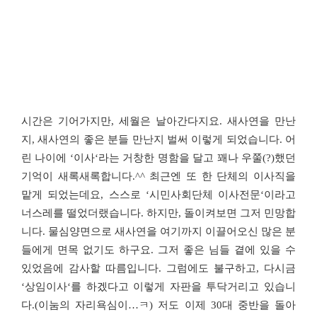
시간은 기어가지만
,
세월은 날아간다지요
.
새사연을 만난
지
,
새사연의 좋은 분들 만난지 벌써 이렇게 되었습니다
.
어
린 나이에
‘
이사
‘
라는 거창한 명함을 달고 꽤나 우쭐
(?)
했던
기억이 새록새록합니다
.^^
최근엔 또 한 단체의 이사직을
맡게 되었는데요
,
스스로
‘
시민사회단체 이사전문
‘
이라고
너스레를 떨었더랬습니다
.
하지만
,
돌이켜보면 그저 민망합
니다
.
물심양면으로 새사연을 여기까지 이끌어오신 많은 분
들에게 면목 없기도 하구요
.
그저 좋은 님들 곁에 있을 수
있었음에 감사할 따름입니다
.
그럼에도 불구하고
,
다시금
‘
상임이사
‘
를 하겠다고 이렇게 자판을 투닥거리고 있습니
다
.(
이눔의 자리욕심이
…
ㅋ
)
저도 이제
30
대 중반을 돌아