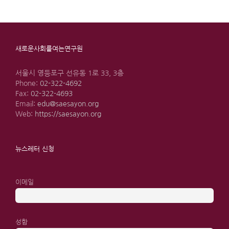
새로운사회를여는연구원
서울시 영등포구 선유동 1로 33, 3층
Phone:
02-322-4692
Fax:
02-322-4693
Email:
edu@saesayon.org
Web:
https://saesayon.org
뉴스레터 신청
이메일
성함