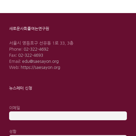
새로운사회를여는연구원
서울시 영등포구 선유동 1로 33, 3층
Phone:
02-322-4692
Fax:
02-322-4693
Email:
edu@saesayon.org
Web:
https://saesayon.org
뉴스레터 신청
이메일
성함