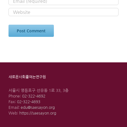
새로운사회를여는연구원
서울시 영등포구 선유동 1로 33, 3층
Phone:
02-322-4692
Fax:
02-322-4693
Email:
edu@saesayon.org
Web:
https://saesayon.org