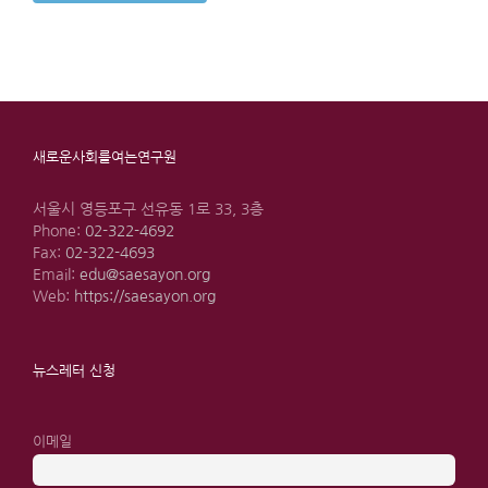
새로운사회를여는연구원
서울시 영등포구 선유동 1로 33, 3층
Phone:
02-322-4692
Fax:
02-322-4693
Email:
edu@saesayon.org
Web:
https://saesayon.org
뉴스레터 신청
이메일