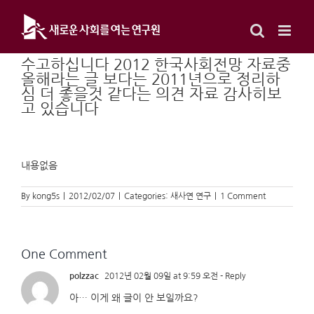
Skip
to
content
수고하십니다 2012 한국사회전망 자료중
올해라는 글 보다는 2011년으로 정리하
심 더 좋을것 같다는 의견 자료 감사히보
고 있습니다
내용없음
By
kong5s
|
2012/02/07
|
Categories:
새사연 연구
|
1 Comment
One Comment
polzzac
2012년 02월 09일 at 9:59 오전
- Reply
아… 이게 왜 글이 안 보일까요?