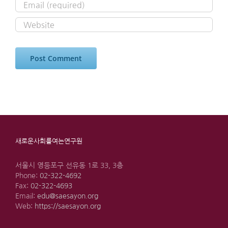
새로운사회를여는연구원
서울시 영등포구 선유동 1로 33, 3층
Phone:
02-322-4692
Fax:
02-322-4693
Email:
edu@saesayon.org
Web:
https://saesayon.org