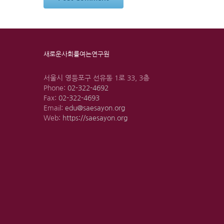
새로운사회를여는연구원
서울시 영등포구 선유동 1로 33, 3층
Phone:
02-322-4692
Fax:
02-322-4693
Email:
edu@saesayon.org
Web:
https://saesayon.org