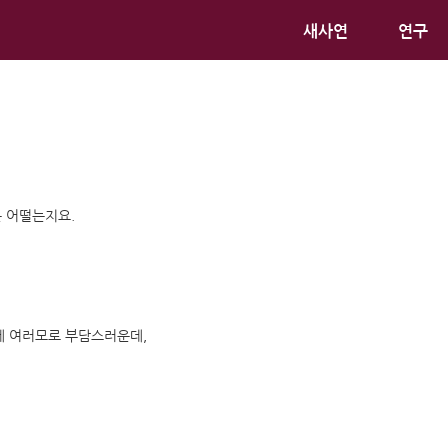
새사연
연구
 어떨는지요.
게 여러모로 부담스러운데,