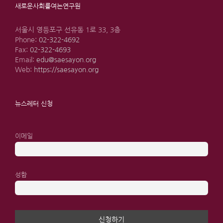
새로운사회를여는연구원
서울시 영등포구 선유동 1로 33, 3층
Phone:
02-322-4692
Fax:
02-322-4693
Email:
edu@saesayon.org
Web:
https://saesayon.org
뉴스레터 신청
이메일
성함