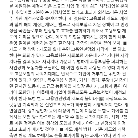
용보험기금사업의 상당 부분도 사업주 지원 일색이다. 반면 취업자
를 지원하는 재정사업은 소규모 사업 몇 개가 최근 시작되었을 뿐이
다. 취업자를 지원하는 재정사업을 늘리고 효과가 의심스러운 사업
주 지원 재정사업을 줄여야 한다. 4. 맺음말 : 고용보험 제도의 개혁
과 함께 해야 재정문제와는 별도로 사회보험료 지원 정책이 그 진정
성을 국민들로부터 인정받고 효과를 발휘하기 위해서 고용보험 제
도의 개혁을 필요로 한다. 제도의 외형을 개혁하는 것과 함께 내부
운영 절차를 개혁하는 것도 필요하다. 각각의 측면을 짚어 보자. ■
제도 개혁 방향 : 제도의 확대 측면 고용안전망의 사각지대를 해소
한다는 의의가 있다. 고용보험은 사회보험 가운데 가장 커다란 사각
지대를 갖고 있다. 사각지대 가운데 위법하게 고용보험을 회피하는
사업장과 노동자를 포괄하는 데 이번 정책이 사용될 수 있다.이외에
도 고용보험의 사각지대에는 법적으로 가입이 거부되는 취업자 집
단이 있다. 자영업자, 특수고용 노동자, 가사노동자, 주당 15시간미
만 단시간 노동자, 소규모 농림어업 사업장 종사자, 고령자 등이 여
기에 포함된다. 이들에게 가입이 허용되도록 고용보험법이 개정되
어야 한다.또한 한국 고용안전망의 제도적 불비(不備) 사항으로 오
랫동안 지적되어 온 실업부조 제도가 하루빨리 시행되어야 한다. 청
년실업자, 장기실업자 등이 대상이 되는데 이들은 보험료 기여를 전
제하는 보험 방식만으로는 해소할 수 없는 사각지대이다. 사회보험
료 지원 정책은 이들 정책의 도입과 함께 가야만 그 진정성이 인정
되고 효과가 배가될 것이다. ■ 제도 개혁 방향 : 기존 제도의 개혁
측면 현행 제도 하에서도 손을 보아야할 많은 과제가 있다.먼저 사