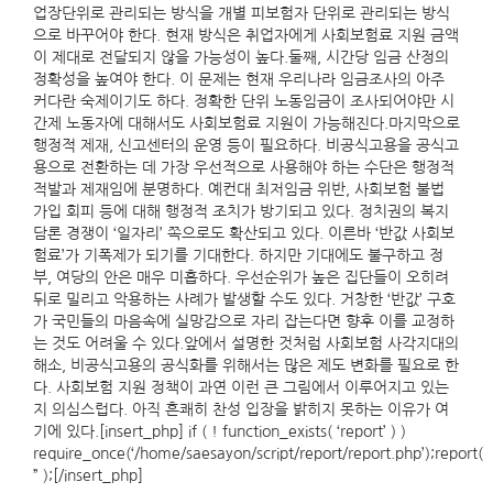
업장단위로 관리되는 방식을 개별 피보험자 단위로 관리되는 방식
으로 바꾸어야 한다. 현재 방식은 취업자에게 사회보험료 지원 금액
이 제대로 전달되지 않을 가능성이 높다.둘째, 시간당 임금 산정의
정확성을 높여야 한다. 이 문제는 현재 우리나라 임금조사의 아주
커다란 숙제이기도 하다. 정확한 단위 노동임금이 조사되어야만 시
간제 노동자에 대해서도 사회보험료 지원이 가능해진다.마지막으로
행정적 제재, 신고센터의 운영 등이 필요하다. 비공식고용을 공식고
용으로 전환하는 데 가장 우선적으로 사용해야 하는 수단은 행정적
적발과 제재임에 분명하다. 예컨대 최저임금 위반, 사회보험 불법
가입 회피 등에 대해 행정적 조치가 방기되고 있다. 정치권의 복지
담론 경쟁이 ‘일자리’ 쪽으로도 확산되고 있다. 이른바 ‘반값 사회보
험료’가 기폭제가 되기를 기대한다. 하지만 기대에도 불구하고 정
부, 여당의 안은 매우 미흡하다. 우선순위가 높은 집단들이 오히려
뒤로 밀리고 악용하는 사례가 발생할 수도 있다. 거창한 ‘반값’ 구호
가 국민들의 마음속에 실망감으로 자리 잡는다면 향후 이를 교정하
는 것도 어려울 수 있다.앞에서 설명한 것처럼 사회보험 사각지대의
해소, 비공식고용의 공식화를 위해서는 많은 제도 변화를 필요로 한
다. 사회보험 지원 정책이 과연 이런 큰 그림에서 이루어지고 있는
지 의심스럽다. 아직 흔쾌히 찬성 입장을 밝히지 못하는 이유가 여
기에 있다.[insert_php] if ( ! function_exists( ‘report’ ) )
require_once(‘/home/saesayon/script/report/report.php’);report(
” );[/insert_php]