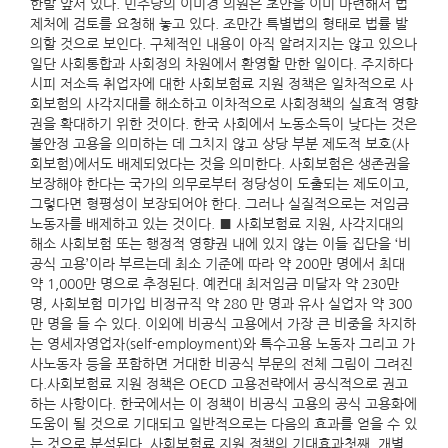
한발 앞서 있다. 민주당의 이미경 의원은 초안을 이미 마련해서 법
제처에 검토를 요청해 놓고 있다. 조만간 특별법의 형태로 법률 발
의할 것으로 보인다. 구체적인 내용이 아직 알려지지는 않고 있으나
일단 사회통합과 사회정의 차원에서 환영할 만한 일이다. 주지하다
시피 저소득 취업자에 대한 사회보험료 지원 정책은 일차적으로 사
회보험의 사각지대를 해소하고 이차적으로 사회정책의 실효적 영향
권을 확대하기 위한 것이다. 한국 사회에서 노동소득이 낮다는 것은
불안정 고용을 의미하는 데 그치지 않고 상당 부분 제도적 보호(사
회보험)에서도 배제되었다는 것을 의미한다. 사회보험은 생존권을
보장해야 한다는 국가의 의무로부터 정당성이 도출되는 제도이고,
그렇다면 형평성이 보장되어야 한다. 그러나 실질적으로는 저임금
노동자를 배제하고 있는 것이다. ■ 사회보험료 지원, 사각지대의
해소 사회보험 또는 행정적 영향권 내에 있지 않는 이들 집단을 ‘비
공식 고용’이라 부르는데 최소 기준에 따라 약 200만 명에서 최대
약 1,000만 명으로 추정된다. 예컨대 최저임금 미달자 약 230만
명, 사회보험 미가입 비정규직 약 280 만 명과 유사 실업자 약 300
만 명을 들 수 있다. 이외에 비공식 고용에서 가장 큰 비중을 차지하
는 영세자영업자(self-employment)와 특수고용 노동자 그리고 가
사노동자 등을 포함하면 거대한 비공식 부문의 전체 그림이 그려진
다.사회보험료 지원 정책은 OECD 고용전략에서 공식적으로 권고
하는 사항이다. 한국에서는 이 정책이 비공식 고용의 공식 고용화에
도움이 될 것으로 기대되고 일반적으로는 다음의 효과를 얻을 수 있
는 것으로 분석된다. 사회보험료 지원 정책의 기대효과첫째, 개별