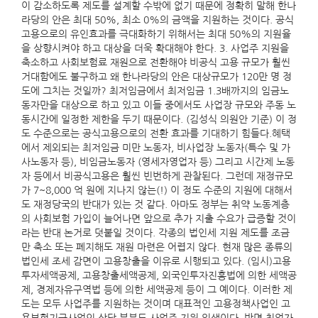
이 감소하도록 제도를 설계할 수밖에 없기 때문에 정확히 말해 한나
라당의 안은 최대 50%, 최소 0%의 금액을 지원하는 것이다. 공식
고용으로의 유인효과를 극대화하기 위해서는 최대 50%의 지원율
을 상향시켜야 하고 대상을 더욱 확대해야 한다. 3. 사업주 지원을
축소하고 사회보험료 재원으로 전환해야 비공식 고용 규모가 훨씬
거대함에도 불구하고 왜 한나라당의 안은 대상규모가 120만 명 정
도에 그치는 것일까? 최저임금에서 최저임금 1.3배까지의 임금노
동자만을 대상으로 하고 있고 이들 중에서도 사업장 규모와 주동 노
동시간에 일정한 제한을 두기 때문이다. (김성식 의원안 기준) 이 정
도 수준으로는 공식고용으로의 전환 효과를 기대하기 힘들다.혜택
에서 제외되는 최저임금 미만 노동자, 비사업장 노동자(특수 및 가
사노동자 등), 비임금노동자 (영세자영업자 등) 그리고 시간제 노동
자 등에서 비공식고용은 훨씬 빈번하게 관찰된다. 그런데 재정규모
가 7~8,000 억 원에 지나지 않는(!) 이 정도 수준의 지원에 대해서
도 재정당국의 반대가 있는 것 같다. 아마도 정부는 취약 노동계층
의 사회보험 가입이 늘어나면 앞으로 추가 지출 수요가 급증할 것이
라는 반대 논거로 덧붙일 것이다. 각종의 법인세 지원 제도를 조금
만 축소 또는 폐지해도 재원 마련은 어렵지 않다. 현재 많은 종류의
법인세 조세 감면이 고용창출을 이유로 시행되고 있다. (임시)고용
투자세액공제, 고용창출세액공제, 외국인투자진흥법에 의한 세액공
제, 경제자유구역법 등에 의한 세액공제 등이 그 예이다. 이러한 제
도는 모두 사업주를 지원하는 것이며 대표적인 고용정책사업인 고