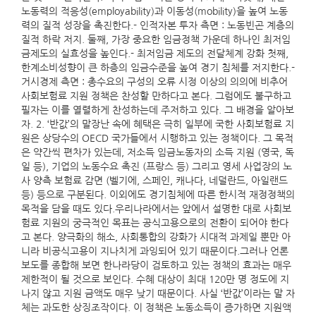
노동력의 적응성(employability)과 이동성(mobility)을 높여 노동
력의 질적 성장을 촉진한다.- 인적자본 투자 측면 : 노동빈곤 계층의
질적 하락 저지. 둘째, 가장 중요한 임금정책 가운데 하나인 최저임
금제도의 실효성을 높인다.- 최저임금 제도의 전달체계 강화 첫째,
한계소비성향이 큰 하층의 임금수준을 높여 경기 침체를 저지한다.-
거시경제 측면 : 총수요의 구성의 오류 시정 이상의 의의에 비추어
사회보험료 지원 정책은 찬성할 만하다고 본다. 그럼에도 불구하고
필자는 이를 열렬하게 찬성하는데 주저하고 있다. 그 배경을 알아보
자. 2. ‘반값’의 말장난 속에 혜택은 극히 일부에 국한 사회보험료 지
원은 상당수의 OECD 국가들에서 시행하고 있는 정책이다. 그 목적
은 약간씩 편차가 있는데, 저소득 임금노동자의 소득 지원 (영국, 독
일 등), 기업의 노동수요 촉진 (프랑스 등) 그리고 영세 사업장의 노
사 양측 보험료 감면 (벨기에, 스페인, 캐나다, 네덜란드, 아일랜드
등) 등으로 구분된다. 이외에도 경기침체에 따른 한시적 재정정책의
목적을 담을 때도 있다.우리나라에서는 앞에서 설명한 대로 사회보
험료 지원의 궁극적인 목표는 공식고용으로의 전환이 되어야 한다
고 본다. 양극화의 해소, 사회통합의 강화가 시대적 과제일 뿐만 아
니라 비공식고용이 지나치게 과잉되어 있기 때문이다.그러나 언론
보도를 종합해 보면 한나라당이 검토하고 있는 정책의 효과는 매우
제한적이 될 것으로 보인다. 수혜 대상이 최대 120만 명 정도에 지
나지 않고 지원 금액도 매우 낮기 때문이다. 사실 ‘반값’이라는 말 자
체는 과도한 상징조작이다. 이 정책은 노동소득이 증가하면 지원액