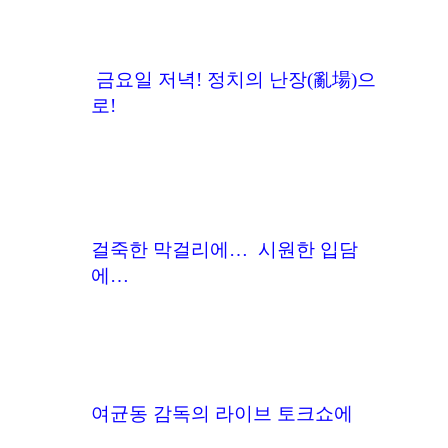
금요일 저녁! 정치의 난장(亂場)으
로!
걸죽한 막걸리에… 시원한 입담
에…
여균동 감독의 라이브 토크쇼에