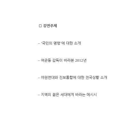
□
강연주제
– ‘
’
국민의 명령
에 대한 소개
–
2012
여균동 감독이 바라본
년
–
야권연대와 진보통합에 대한 전국상황 소개
–
지역의 젊은 세대에게 바라는 메시시