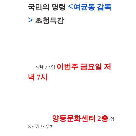
<
국민의 명령
여균동 감독
>
초청특강
이번주 금요일 저
5월 27일
녁 7시
양동문화센터 2층
양
동시장 내 위치