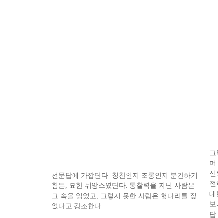
그
며
신
선문답에 가깝단다. 칭찬인지 조롱인지 분간하기
전
힘든, 묘한 뉘앙스였단다. 통찰력을 지닌 사람은
대
그 속을 읽었고, 그렇지 못한 사람은 헛다리를 짚
보
었다고 강조한다.
답