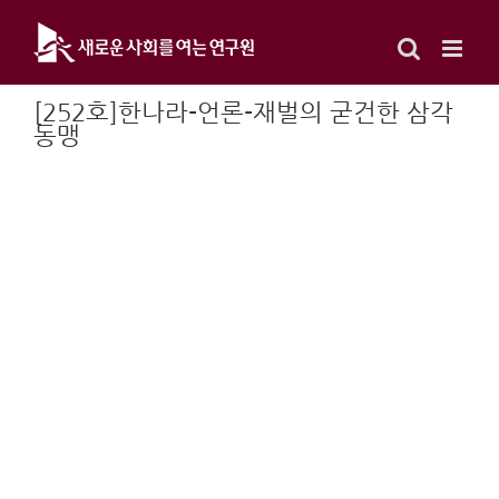
Skip
to
content
[252호]한나라-언론-재벌의 굳건한 삼각
동맹