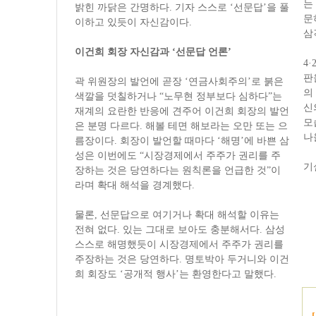
는
밝힌 까닭은 간명하다. 기자 스스로 ‘선문답’을 풀
문
이하고 있듯이 자신감이다.
삼
이건희 회장 자신감과 ‘선문답 언론’
4
판
곽 위원장의 발언에 곧장 ‘연금사회주의’로 붉은
의
색깔을 덧칠하거나 “노무현 정부보다 심하다”는
신
재계의 요란한 반응에 견주어 이건희 회장의 발언
모
은 분명 다르다. 해볼 테면 해보라는 오만 또는 으
나
름장이다. 회장이 발언할 때마다 ‘해명’에 바쁜 삼
성은 이번에도 “시장경제에서 주주가 권리를 주
기
장하는 것은 당연하다는 원칙론을 언급한 것”이
라며 확대 해석을 경계했다.
물론, 선문답으로 여기거나 확대 해석할 이유는
전혀 없다. 있는 그대로 보아도 충분해서다. 삼성
스스로 해명했듯이 시장경제에서 주주가 권리를
주장하는 것은 당연하다. 명토박아 두거니와 이건
희 회장도 ‘공개적 행사’는 환영한다고 말했다.