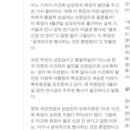
모
어느 기자가 이건희 삼성전자 회장의 발언을 두고
이
쓴 기사 들머리다. 대체 이 회장의 어떤 발언이 기
자에게 통찰력 넘실대는 선문답으로 들렸을까?
‘
이 회장이 4월28일 삼성전자로 출근하는 길에 기
석
자들과 만나 공적 연기금의 의결권 행사에 “별로
이
신경 안 쓴다”고 답한 말이 그렇단다. 이 회장은
댔
“공개적으로 행사하는 것은 환영한다”고 덧붙였
한
다.
직
해
과연 무엇이 선문답이고 통찰력일까? 어느새 한
생
국 언론은 이건희의 발언을 선문답으로 신비화하
촉
는 ‘경지’에 이르렀다. 두루 알다시피 이건희의 발
사
언은 이명박 대통령의 핵심참모인 곽승준 미래기
획위원장을 정조준하고 있다. 곽 위원장은 4월26
삼
일 공적 연기금의 주주권 행사가 필요하다고 말했
다.
한
뒤
현재 국민연금의 삼성전자 보유지분은 5%로 이건
한
희 회장이 보유한 지분(3.38%)보다 많다. 그럼에
러
도 이건희 회장이 별로 신경 안 쓴다고 답한 이유
표
는, 더구나 공개적으로 행사하는 것은 환영한다고