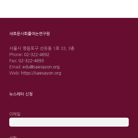
새로운사회를여는연구원
서울시 영등포구 선유동 1로 33, 3층
Phone:
02-322-4692
Fax:
02-322-4693
Email:
edu@saesayon.org
Web:
https://saesayon.org
뉴스레터 신청
이메일