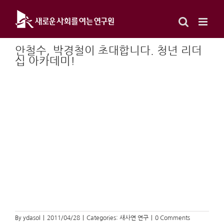
Skip
to
content
안철수, 박경철이 초대합니다. 청년 리더
십 아카데미!
By
ydasol
|
2011/04/28
|
Categories:
새사연 연구
|
0 Comments