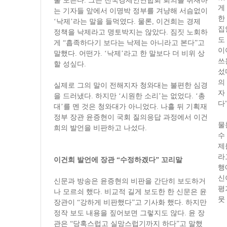
줄 모른다. 그는 전국경제인연합회 회의를 취재하
게
는 기자들 앞에서 이명박 정부를 겨냥해 서슴없이
한
‘낙제’라는 말을 들먹였다. 물론, 이건희는 경제
집
정책을 낙제라고 명토박지는 않았다. 짐짓 노회하
도
게 “흡족하다기 보다는 낙제는 아니라고 본다”고
이
말했다. 어떤가. ‘낙제’라고 한 말보다 더 비위 상
쓰
할 성싶다.
섰
의
실제로 그의 말이 전해지자 청와대는 불편한 심경
자
을 드러냈다. 하지만 ‘시원한 소리’는 없었다. ‘총
다
대’를 멘 것은 청와대가 아니었다. 나흘 뒤 기획재
정부 장관 윤증현이 국회 질의응답 과정에서 이건
물
희의 발언을 비판하고 나섰다.
수
제
라
이건희 발언에 장관 “수정하겠다” 꼬리말
행
신
신문과 방송은 윤증현의 비판을 간단히 보도하거
평
나 모르쇠 했다. 비교적 길게 보도한 한 신문은 윤
뭇
장관이 “강하게 비판했다”고 기사화 했다. 하지만
정작 보도 내용을 짚어보면 그렇지도 않다. 윤 장
관은 “당혹스럽고 실망스럽기까지 하다”고 말했