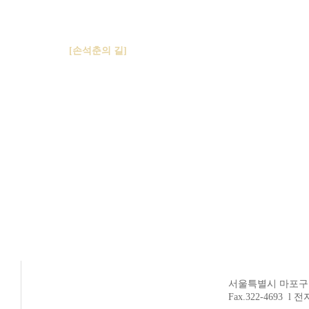
[손석춘의 길]
박근혜가 이명박과 다르다? 소가 웃을 일
대통령 후보로 유력한 박근혜가 다시 화려하게 나섰
다. 이명박 대통령과의 차별성을 한껏 과시했다.
2011년 3월31일 대구를 방문한 자리였다. 이명박 정
부의 ‘동남권 신공항 백지화’ 결정을 강도 높게 비판
했다.
서울특별시 마포구 연남
Fax.322-4693 l 