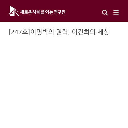
Skip
to
content
[247호]이명박의 권력, 이건희의 세상